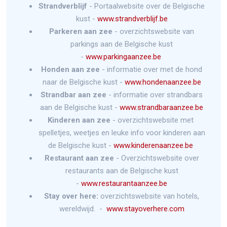
Strandverblijf
- Portaalwebsite over de Belgische
kust -
www.strandverblijf.be
Parkeren aan zee
- overzichtswebsite van
parkings aan de Belgische kust
-
www.parkingaanzee.be
Honden aan zee
- informatie over met de hond
naar de Belgische kust -
www.hondenaanzee.be
Strandbar aan zee
- informatie over strandbars
aan de Belgische kust -
www.strandbaraanzee.be
Kinderen aan zee
- overzichtswebsite met
spelletjes, weetjes en leuke info voor kinderen aan
de Belgische kust -
www.kinderenaanzee.be
Restaurant aan zee
- Overzichtswebsite over
restaurants aan de Belgische kust
-
www.restaurantaanzee.be
Stay over here:
overzichtswebsite van hotels,
wereldwijd. -
www.stayoverhere.com