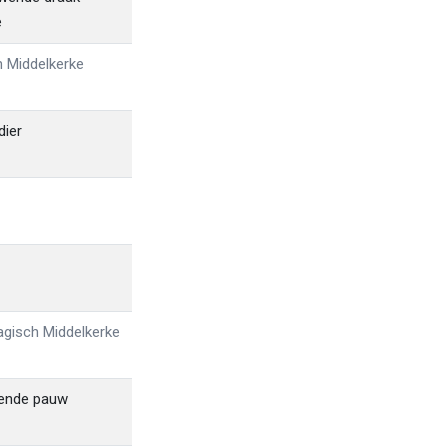
e
h Middelkerke
dier
agisch Middelkerke
vende pauw