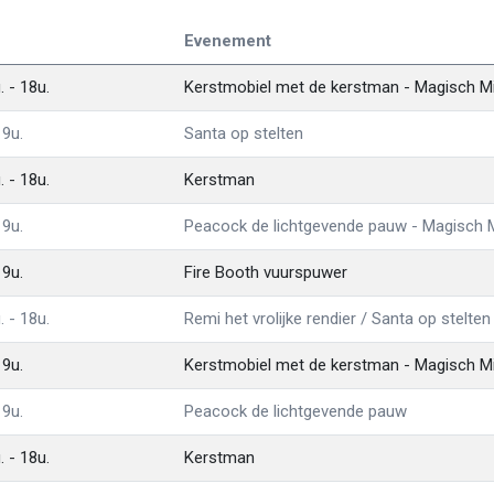
Evenement
 - 18u.
Kerstmobiel met de kerstman - Magisch M
19u.
Santa op stelten
 - 18u.
Kerstman
19u.
Peacock de lichtgevende pauw - Magisch 
19u.
Fire Booth vuurspuwer
 - 18u.
Remi het vrolijke rendier / Santa op stelten
19u.
Kerstmobiel met de kerstman - Magisch M
19u.
Peacock de lichtgevende pauw
 - 18u.
Kerstman