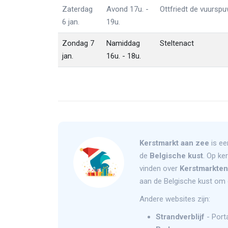
Zaterdag
Avond 17u. -
Ottfriedt de vuursp
6 jan.
19u.
Zondag 7
Namiddag
Steltenact
jan.
16u. - 18u.
Kerstmarkt aan zee
is ee
de
Belgische kust
. Op ke
vinden over
Kerstmarkten
aan de Belgische kust om 
Andere websites zijn:
Strandverblijf
- Port