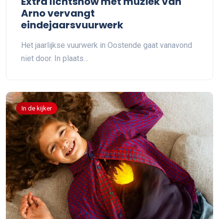
Extra lichtshow met muziek van
Arno vervangt
eindejaarsvuurwerk
Het jaarlijkse vuurwerk in Oostende gaat vanavond
niet door. In plaats…
In de kijker