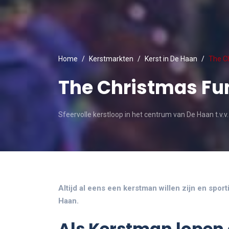
Home
Kerstmarkten
Kerst in De Haan
The C
The Christmas Fu
Sfeervolle kerstloop in het centrum van De Haan t.v.v
Altijd al eens een kerstman willen zijn en spor
Haan.
Als Kerstman lopen