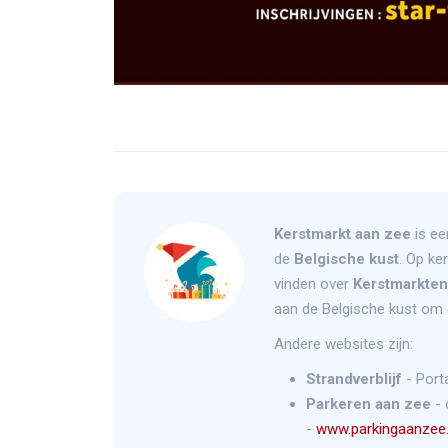
Kerstmarkt aan zee
is ee
de
Belgische kust
. Op ke
vinden over
Kerstmarkten
aan de Belgische kust om 
Andere websites zijn:
Strandverblijf
- Port
Parkeren aan zee
- 
-
www.parkingaanzee