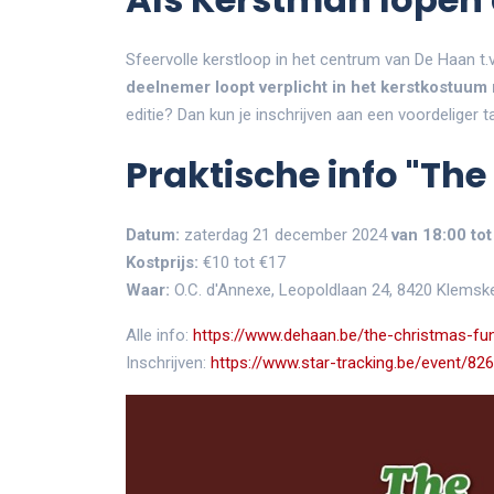
Sfeervolle kerstloop in het centrum van De Haan t.
deelnemer loopt verplicht in het kerstkostuum
editie? Dan kun je inschrijven aan een voordeliger ta
Praktische info "The
Datum:
zaterdag
21 december 2024
van
18:00
tot
Kostprijs:
€10 tot €17
Waar:
O.C. d'Annexe,
Leopoldlaan 24, 8420 Klemsk
Alle info:
https://www.dehaan.be/the-christmas-fu
Inschrijven:
https://www.star-tracking.be/event/826