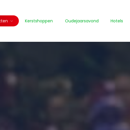
kten
Kerstshoppen
Oudejaarsavond
Hotels