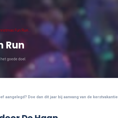
hristmas Fun Run…
n Run
. het goede doel.
tief aangelegd? Doe dan dit jaar bij aanvang van de kerstvakant
 door De Haan