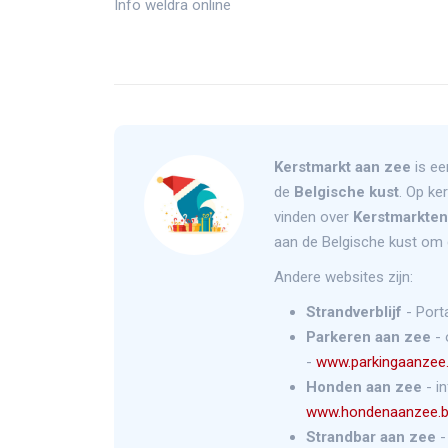
Info weldra online
Kerstmarkt aan zee
is ee
de
Belgische kust
. Op ke
vinden over
Kerstmarkten
aan de Belgische kust om 
Andere websites zijn:
Strandverblijf
- Port
Parkeren aan zee
- 
-
www.parkingaanzee
Honden aan zee
- i
www.hondenaanzee.
Strandbar aan zee
-